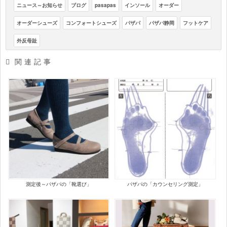
ニュース～お知らせ
ブログ
pasapas
インソール
オーダー
オーダーシューズ
コンフォートシューズ
パザパ
パザパ静岡
フットケア
外反母趾
関連記事
測定後～パザパの「靴選び」
パザパの「カウンセリング測定」