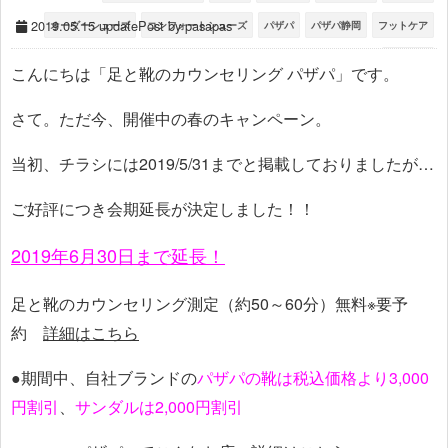
2019.05.15 update
Post by pasapas
オーダーシューズ
コンフォートシューズ
パザパ
パザパ静岡
フットケア
外反母趾
こんにちは「足と靴のカウンセリング パザパ」です。
さて。ただ今、開催中の春のキャンペーン。
当初、チラシには2019/5/31までと掲載しておりましたが…
ご好評につき会期延長が決定しました！！
2019年6月30日まで延長！
足と靴のカウンセリング測定（約50～60分）無料※要予
約
詳細はこちら
●期間中、自社ブランドの
パザパの靴は税込価格より3,000
円割引
、
サンダルは2,000円割引