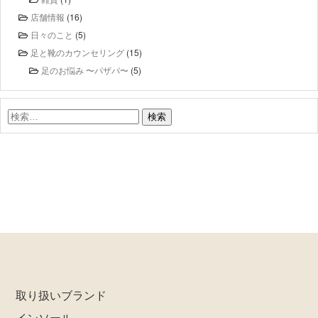
店舗情報
(16)
日々のこと
(5)
足と靴のカウンセリング
(15)
足のお悩み 〜パザパ〜
(5)
検
索:
取り扱いブランド
インソール