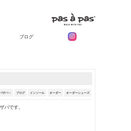
ブログ
パザパ～
ブログ
インソール
オーダー
オーダーシューズ
フスフレーゲ
フットケア
外反母趾
履きやすいパンプス
パザパです。
足に合うパンプス
足底板