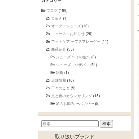
カテゴリー
ブログ
(189)
Ｑ＆Ａ
(1)
オーダーシューズ
(10)
ニュース～お知らせ
(29)
フットケア 〜フスフレーゲ〜
(11)
商品紹介
(55)
シューズ 〜その他〜
(3)
シューズ～パザパ～
(51)
雑貨
(1)
店舗情報
(16)
日々のこと
(5)
足と靴のカウンセリング
(15)
足のお悩み 〜パザパ〜
(5)
検
索:
取り扱いブランド