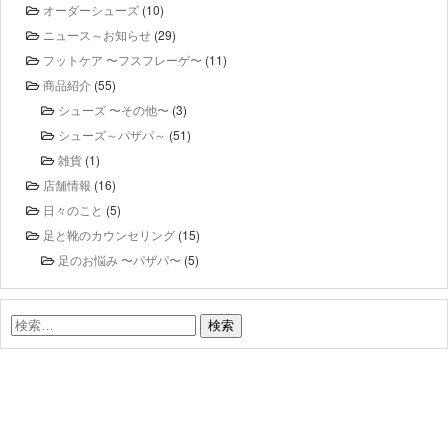
オーダーシューズ
(10)
ニュース～お知らせ
(29)
フットケア 〜フスフレーゲ〜
(11)
商品紹介
(55)
シューズ 〜その他〜
(3)
シューズ～パザパ～
(51)
雑貨
(1)
店舗情報
(16)
日々のこと
(5)
足と靴のカウンセリング
(15)
足のお悩み 〜パザパ〜
(5)
検
索: