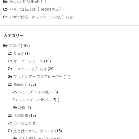
Recipe本店OPEN！！
パザパは新店舗【Recipe本店】へ
パザパ移転・キャンペーンのお知らせ
カテゴリー
ブログ
(189)
Ｑ＆Ａ
(1)
オーダーシューズ
(10)
ニュース～お知らせ
(29)
フットケア 〜フスフレーゲ〜
(11)
商品紹介
(55)
シューズ 〜その他〜
(3)
シューズ～パザパ～
(51)
雑貨
(1)
店舗情報
(16)
日々のこと
(5)
足と靴のカウンセリング
(15)
足のお悩み 〜パザパ〜
(5)