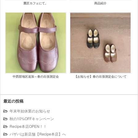
鷹匠カフェにて。
商品紹介
中西部地区追加～春の出張測定会
【お知らせ】春の出張測定会について
最近の投稿
年末年始休業のお知らせ
秋の10%OFFキャンペーン
Recipe本店OPEN！！
パザパは新店舗【Recipe本店】へ