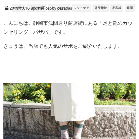
2019.10.16 update
Post by pasapas
パザパ
パザパ静岡
フスフレーゲ
フットケア
外反母趾
足底板
静岡
靴
こんにちは。静岡市浅間通り商店街にある「足と靴のカウ
ンセリング パザパ」です。
きょうは、当店でも人気のサボをご紹介いたします。