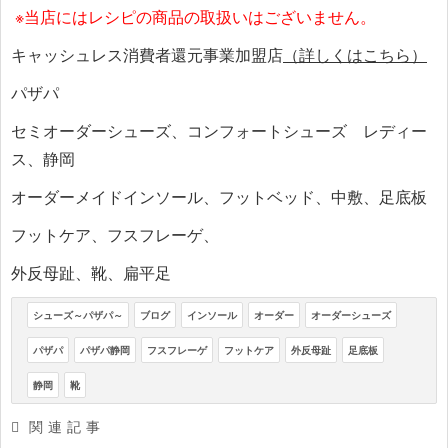
※当店にはレシピの商品の取扱いはございません。
キャッシュレス消費者還元事業加盟店
（詳しくはこちら）
パザパ
セミオーダーシューズ、コンフォートシューズ レディー
ス、静岡
オーダーメイドインソール、フットベッド、中敷、足底板
フットケア、フスフレーゲ、
外反母趾、靴、扁平足
シューズ～パザパ～
ブログ
インソール
オーダー
オーダーシューズ
パザパ
パザパ静岡
フスフレーゲ
フットケア
外反母趾
足底板
静岡
靴
関連記事