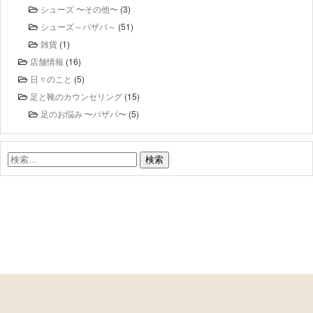
シューズ 〜その他〜
(3)
シューズ～パザパ～
(51)
雑貨
(1)
店舗情報
(16)
日々のこと
(5)
足と靴のカウンセリング
(15)
足のお悩み 〜パザパ〜
(5)
検
索: