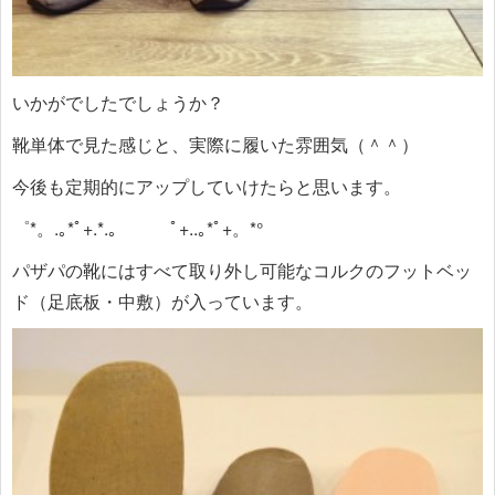
いかがでしたでしょうか？
靴単体で見た感じと、実際に履いた雰囲気（＾＾）
今後も定期的にアップしていけたらと思います。
゜*。.｡*ﾟ+.*.｡ ﾟ+..｡*ﾟ+。*°
パザパの靴にはすべて取り外し可能なコルクのフットベッ
ド（足底板・中敷）が入っています。