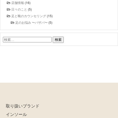
店舗情報
(16)
日々のこと
(5)
足と靴のカウンセリング
(15)
足のお悩み 〜パザパ〜
(5)
検
索:
取り扱いブランド
インソール