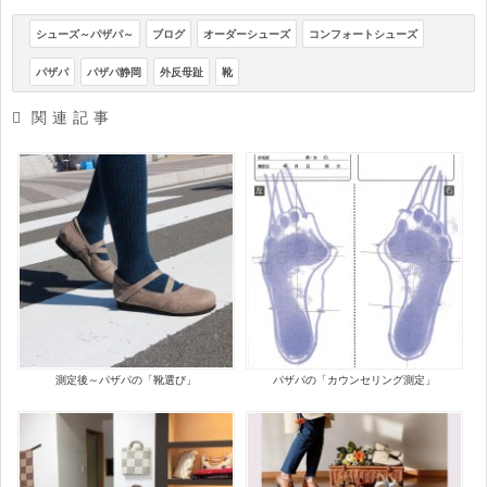
シューズ～パザパ～
ブログ
オーダーシューズ
コンフォートシューズ
パザパ
パザパ静岡
外反母趾
靴
関連記事
測定後～パザパの「靴選び」
パザパの「カウンセリング測定」