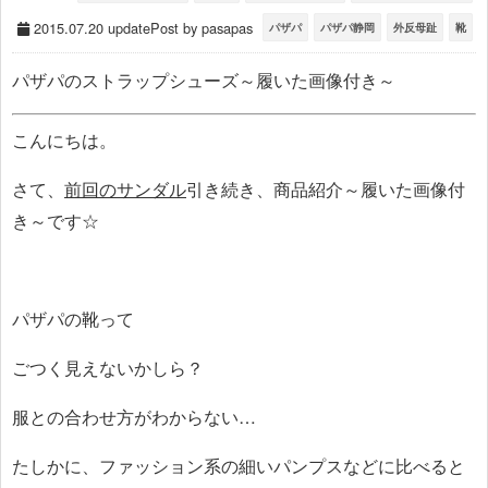
2015.07.20 update
Post by pasapas
パザパ
パザパ静岡
外反母趾
靴
パザパのストラップシューズ～履いた画像付き～
こんにちは。
さて、
前回のサンダル
引き続き、商品紹介～履いた画像付
き～です☆
パザパの靴って
ごつく見えないかしら？
服との合わせ方がわからない…
たしかに、ファッション系の細いパンプスなどに比べると